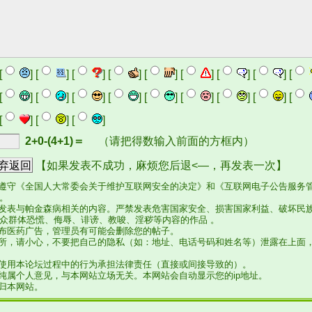
[
] [
] [
] [
] [
] [
] [
] [
] [
[
] [
] [
] [
] [
] [
] [
] [
] [
[
] [
] [
]
2+0-(4+1)＝
（请把得数输入前面的方框内）
【如果发表不成功，麻烦您后退<—，再发表一次】
，遵守《全国人大常委会关于维护互联网安全的决定》和《互联网电子公告服务
。
站发表与帕金森病相关的内容。严禁发表危害国家安全、损害国家利益、破坏民
众群体恐慌、侮辱、诽谤、教唆、淫秽等内容的作品 。
发布医药广告，管理员有可能会删除您的帖子。
场所，请小心，不要把自己的隐私（如：地址、电话号码和姓名等）泄露在上面
在使用本论坛过程中的行为承担法律责任（直接或间接导致的）。
言纯属个人意见，与本网站立场无关。本网站会自动显示您的ip地址。
权归本网站。