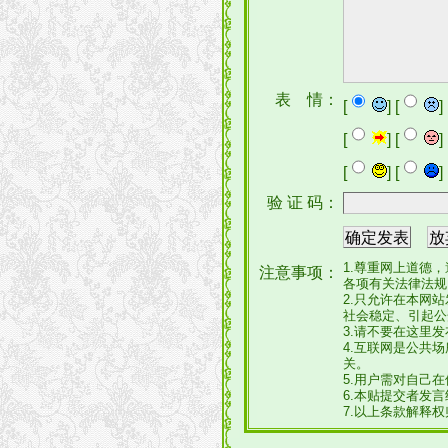
表 情：
[
] [
] 
[
] [
] 
[
] [
] 
验 证 码：
1.尊重网上道德
注意事项：
各项有关法律法规
2.只允许在本网
社会稳定、引起公
3.请不要在这里
4.互联网是公共
关。
5.用户需对自己
6.本贴提交者发
7.以上条款解释