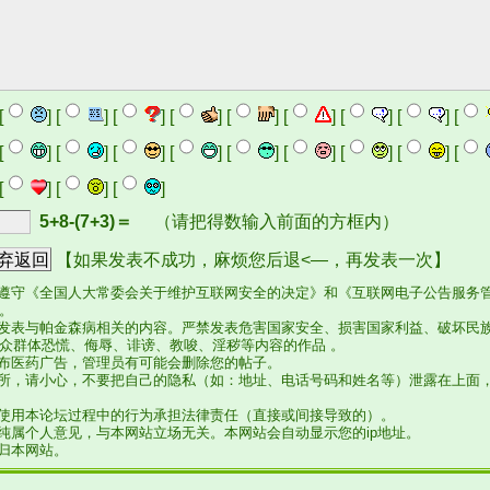
[
] [
] [
] [
] [
] [
] [
] [
] [
[
] [
] [
] [
] [
] [
] [
] [
] [
[
] [
] [
]
5+8-(7+3)＝
（请把得数输入前面的方框内）
【如果发表不成功，麻烦您后退<—，再发表一次】
，遵守《全国人大常委会关于维护互联网安全的决定》和《互联网电子公告服务
。
站发表与帕金森病相关的内容。严禁发表危害国家安全、损害国家利益、破坏民
众群体恐慌、侮辱、诽谤、教唆、淫秽等内容的作品 。
发布医药广告，管理员有可能会删除您的帖子。
场所，请小心，不要把自己的隐私（如：地址、电话号码和姓名等）泄露在上面
在使用本论坛过程中的行为承担法律责任（直接或间接导致的）。
言纯属个人意见，与本网站立场无关。本网站会自动显示您的ip地址。
权归本网站。