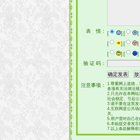
表 情：
[
] [
] 
[
] [
] 
[
] [
] 
验 证 码：
1.尊重网上道德
注意事项：
各项有关法律法规
2.只允许在本网
社会稳定、引起公
3.请不要在这里
4.互联网是公共
关。
5.用户需对自己
6.本贴提交者发
7.以上条款解释