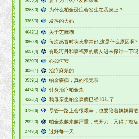
妻子为什么不爱回娘家
3635[3]
为什么柏金逊症会发生在我身上？
3368[0]
发抖的大妈
3363[0]
关于芝麻糊
4642[1]
每次感冒时状态非常好,这是什么原因啊?
3850[8]
有吃珂丹和森福罗的病友进来探讨一下
6057[4]
心如何安
2630[0]
治疗麻烦的
3036[1]
帕金森病，真的很无奈
3539[1]
针灸治疗帕金森
4474[3]
我母亲患帕金森病已经10年了
4225[2]
尽管一路上会很艰辛，也要陪着妈妈勇
3726[6]
帕金森越来越严重，想开刀，又得了癌
2992[0]
过好每一天
2749[0]