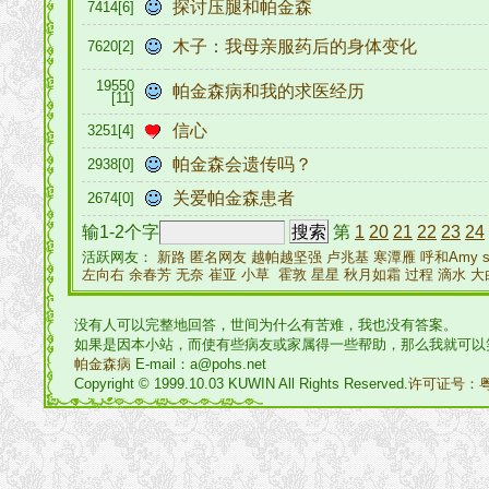
探讨压腿和帕金森
7414[6]
木子：我母亲服药后的身体变化
7620[2]
19550
帕金森病和我的求医经历
[11]
信心
3251[4]
帕金森会遗传吗？
2938[0]
关爱帕金森患者
2674[0]
输1-2个字
第
1
20
21
22
23
24
活跃网友：
新路
匿名网友
越帕越坚强
卢兆基
寒潭雁
呼和Amy
左向右
余春芳
无奈
崔亚
小草
霍敦
星星
秋月如霜
过程
滴水
大
没有人可以完整地回答，世间为什么有苦难，我也没有答案。
如果是因本小站，而使有些病友或家属得一些帮助，那么我就可以
帕金森病
E-mail：a@pohs.net
Copyright © 1999.10.03 KUWIN All Rights Reserved.
许可证号：粤I