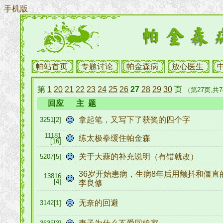
手机版
帕站首页
专题讨论
帕金森病
放心医生
第
1
20
21
22
23
24
25
26
27
28
29
30
页
（第27页,共7
回应
主 题
拿起笔，又写下了获奖的四个字
3251[2]
11181
练太极拳缓住帕金森
[16]
关于大蒜的补充说明（有错就改）
5207[5]
36岁开始患病，生病8年后用颤抖和僵直
13816
[4]
李良修
无奈的回避
3142[1]