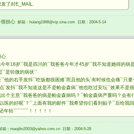
封E_MAIL.
子很担心
邮箱：hulang1988@vip.sina.com 日期：2004-5-14
担心
我今年18岁``我是四川的``我爸爸今年才45岁``我不知道她得的病
过``是轻微的病状``
他的右手发抖``吃饭都很困难`而且他的头`有时候也会痛``只要
点`发抖``我不知道这是不是帕金森病``他也吃过安坛``效果不是很明
我出个主意``我爸爸的病是帕金森病吗？``帕金森病严重吗？会有
的好呢`？``上面有我的邮件``我希望你们看到贴子``后给我回复`
轻``````````！！！！！
箱：maojilin2003@yahoo.com.cn 日期：2004-5-28