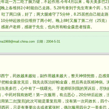
年花一万二吃了脑力键，不起作用.今年4月以来，每天美多巴2片
午]晚上各维持2小时能自己走路。5.28号拿到于先生寄来个药，5.
，吐了两口痰，好了；两大腿难守了5分钟，8.25居然自己能走路
剂，10分钟起效但仅维持了两小时。晚上8时又服了第二付（25克
，感谢卢老师，感谢于先生，也向所有帕金森患者报喜。
1969@mail.china.com 日期：2004-5-31
宁，药效越来越短，副作用越来越大，整天神情恍惚，总感觉
医学把帕金森攻克后，我先去医治好帕金森，然后再去医精神病。
相当美多巴，心中有了一线曙光。 于老师听到我的哭诉后，尽快
着，中药对我有效吧！第一次服用，有点恶心，20分钟后起效，
用第二次[复煎]此次可能是重复煎用，没有第一次药效长，四
服用西药，只是有事要出去或者紧张时，偶尔服用四分之一美多巴