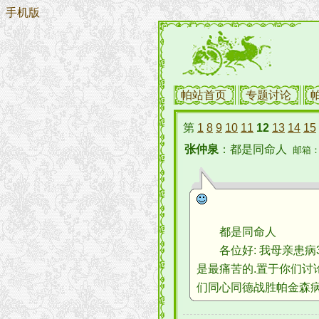
手机版
帕站首页
专题讨论
第
1
8
9
10
11
12
13
14
15
张仲泉
：都是同命人
邮箱：da
都是同命人
各位好: 我母亲患病3
是最痛苦的.置于你们讨
们同心同德战胜帕金森病