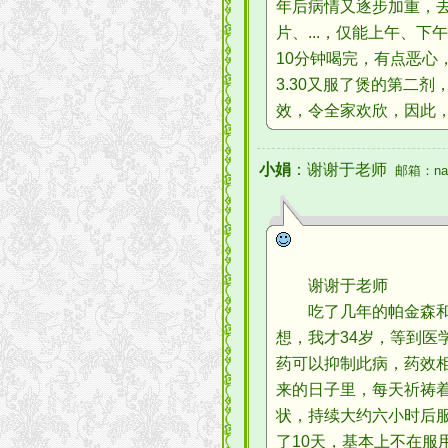
年后病情又逐步加重，去
片、...，仅能上午、下
10分钟喝完，有点恶心
3.30又服了煲的第二
效，令全家欢欣，因此
小娟
：谢谢于老师
邮箱：nana
谢谢于老师
吃了几年的帕金森和西
想，我才34岁，等到
药可以抑制此病，药效
来的日子里，每天祈祷
状，持续大约六小时后服
了10天，基本上不在