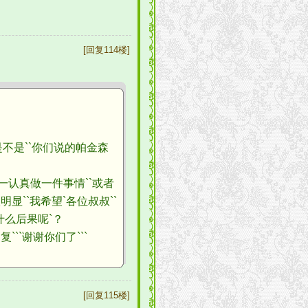
[回复114楼]
是不是``你们说的帕金森
一认真做一件事情``或者
显``我希望`各位叔叔``
什么后果呢`？
``谢谢你们了```
[回复115楼]