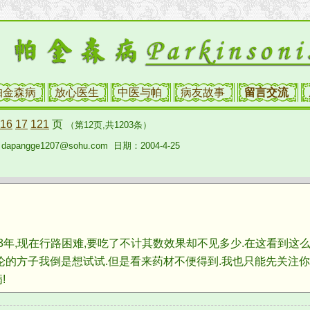
帕金森病
放心医生
中医与帕
病友故事
留言交流
16
17
121
页
（第12页,共1203条）
pangge1207@sohu.com 日期：2004-4-25
年,现在行路困难,要吃了不计其数效果却不见多少.在这看到这
论的方子我倒是想试试.但是看来药材不便得到.我也只能先关注你
!