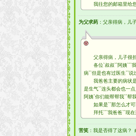
我往您的邮箱里给您发了
为父求药
：父亲得病，儿
父亲得病，儿子很
各位`叔叔``阿姨```
病``但是也有过医生``说
我爸爸主要的病状是``
是生气``连头都会也一点
阿姨`你们能帮帮我``帮
如果是``那怎么才可以医
拜托```我爸爸``现在还年
苦笑
：我是否得了这病？
邮