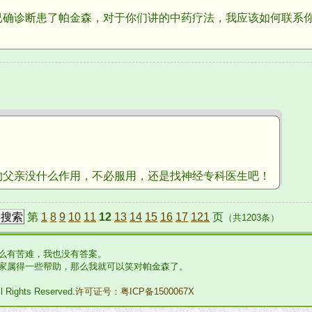
诊断患了帕金森，对于你们讲的中药疗法，我应该如何联系你
亲没什么作用，不必服用，还是找神经专科医生吧！
第
1
8
9
10
11
12
13
14
15
16
17
121
页
（共1203条）
么有苦难，我也没有答案。
家属得一些帮助，那么我就可以笑对帕金森了。
l Rights Reserved.
许可证号：粤ICP备1500067X