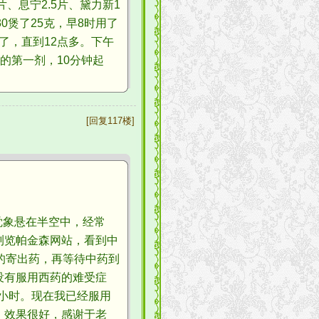
、息宁2.5片、黛力新1
30煲了25克，早8时用了
了，直到12点多。下午
）的第一剂，10分钟起
[回复117楼]
象悬在半空中，经常
浏览帕金森网站，看到中
的寄出药，再等待中药到
没有服用西药的难受症
个小时。现在我已经服用
，效果很好，感谢于老