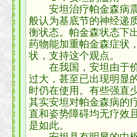
安坦治疗帕金森病震
般认为基底节的神经递
衡状态。帕金森状态下
药物能加重帕金森症状
状，支持这个观点。
在我国，安坦由于价
过大，甚至已出现明显
时仍在使用。有些强直
其实安坦对帕金森病的
直和姿势障碍均无疗效
是如此。
安坦具有明显的中枢