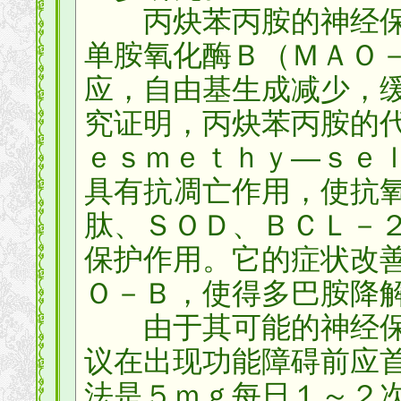
丙炔苯丙胺的神经保
单胺氧化酶Ｂ（ＭＡＯ
应，自由基生成减少，
究证明，丙炔苯丙胺的
ｅｓｍｅｔｈｙ—ｓｅ
具有抗凋亡作用，使抗
肽、ＳＯＤ、ＢＣＬ－
保护作用。它的症状改
Ｏ－Ｂ，使得多巴胺降
由于其可能的神经保
议在出现功能障碍前应
法是５ｍｇ每日１～２