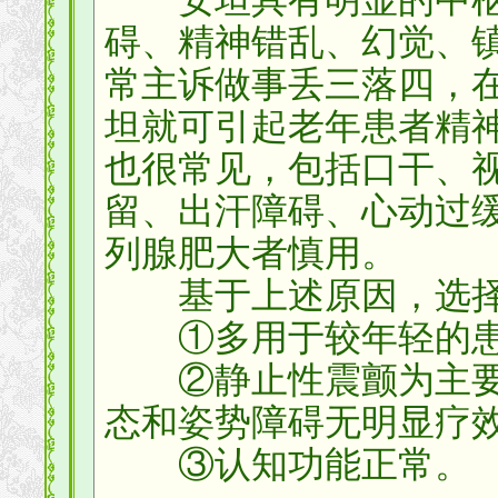
碍、精神错乱、幻觉、
常主诉做事丢三落四，
坦就可引起老年患者精
也很常见，包括口干、
留、出汗障碍、心动过
列腺肥大者慎用。
基于上述原因，选择
①多用于较年轻的患
②静止性震颤为主要
态和姿势障碍无明显疗
③认知功能正常。