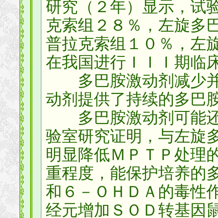
研究（２年）显示，试
克索组２８％，左旋多
普拉克索组１０％，左
在我国进行ＩＩＩ期临
多巴胺激动剂减少并
动剂提供了持续的多巴
多巴胺激动剂可能还
验室研究证明，与左旋
明显降低ＭＰＴＰ处理
重程度，能保护培养的
和６－ＯＨＤＡ的毒性
经元增加ＳＯＤ转基因