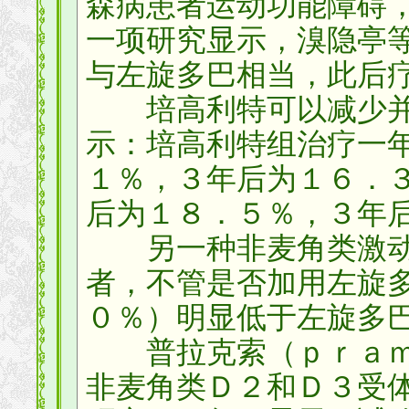
森病患者运动功能障碍
一项研究显示，溴隐亭
与左旋多巴相当，此后
培高利特可以减少并
示：培高利特组治疗一
１％，３年后为１６．
后为１８．５％，３年
另一种非麦角类激动
者，不管是否加用左旋
０％）明显低于左旋多
普拉克索（ｐｒａｍ
非麦角类Ｄ２和Ｄ３受