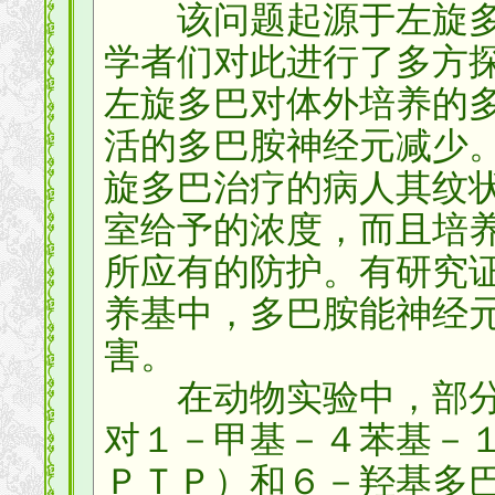
该问题起源于左旋多
学者们对此进行了多方
左旋多巴对体外培养的
活的多巴胺神经元减少
旋多巴治疗的病人其纹
室给予的浓度，而且培
所应有的防护。有研究
养基中，多巴胺能神经
害。
在动物实验中，部分
对１－甲基－４苯基－
ＰＴＰ）和６－羟基多