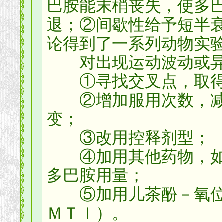
巴胺能末梢丧失，使多
退；②间歇性给予短半
论得到了一系列动物实
对出现运动波动或异
①寻找交叉点，取得
②增加服用次数，减
变；
③改用控释剂型；
④加用其他药物，如
多巴胺用量；
⑤加用儿茶酚－氧位
ＭＴＩ）。