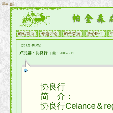
手机版
帕站首页
专题讨论
帕金森病
放心医生
（第1页,共3条）
卢兆基
：协良行
日期：2006-6-11
协良行
简 介：
协良行Celance＆reg