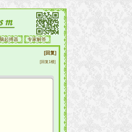
脑起搏器
专家解答
[回复]
[回复1楼]