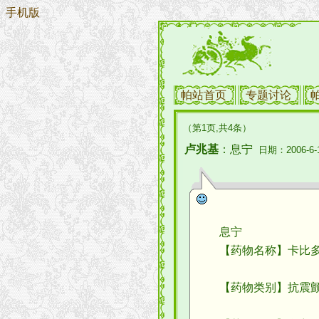
手机版
帕站首页
专题讨论
（第1页,共4条）
卢兆基
：息宁
日期：2006-6-
息宁
【药物名称】卡比多巴-左旋多
【药物类别】抗震颤