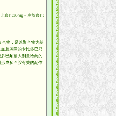
卡比多巴10mg﹢左旋多巴
复合物，是以聚合物为基
过血脑屏障的卡比多巴只
旋多巴频繁大剂量给药的
周形成多巴胺有关的副作
。