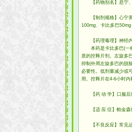
【药物别名】息宁、心宁
【制剂规格】心宁美，(息
100mg、卡比多巴50m
【药理毒理】神经内
本药是卡比多巴(一种
质的控释片剂。左旋多
抑制外周左旋多巴的脱
必要性。低剂量减少或
用。控释片在4-6小时
【药 动 学】口服后
【适 应 症】帕金森
【不良反应】常见运动