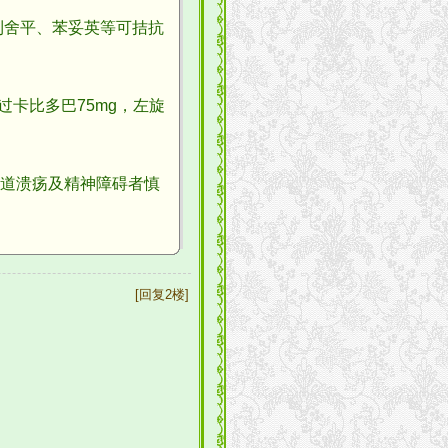
舍平、苯妥英等可拮抗
过卡比多巴75mg，左旋
道溃疡及精神障碍者慎
[回复2楼]