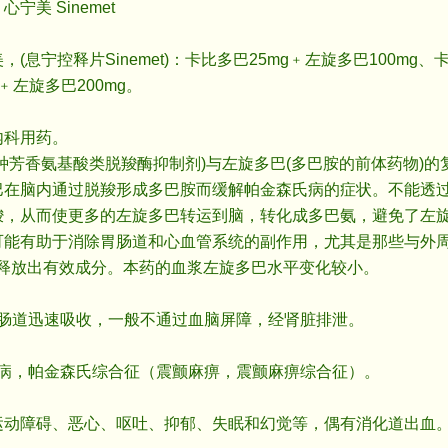
美 Sinemet
宁控释片Sinemet)：卡比多巴25mg﹢左旋多巴100mg、
g﹢左旋多巴200mg。
科用药。
芳香氨基酸类脱羧酶抑制剂)与左旋多巴(多巴胺的前体药物)的
巴在脑内通过脱羧形成多巴胺而缓解帕金森氏病的症状。不能透
羧，从而使更多的左旋多巴转运到脑，转化成多巴氨，避免了左
可能有助于消除胃肠道和心血管系统的副作用，尤其是那些与外
内释放出有效成分。本药的血浆左旋多巴水平变化较小。
肠道迅速吸收，一般不通过血脑屏障，经肾脏排泄。
病，帕金森氏综合征（震颤麻痹，震颤麻痹综合征）。
障碍、恶心、呕吐、抑郁、失眠和幻觉等，偶有消化道出血