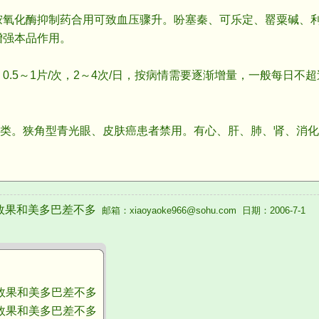
化酶抑制药合用可致血压骤升。吩塞秦、可乐定、罂粟碱、利
增强本品作用。
5～1片/次，2～4次/日，按病情需要逐渐增量，一般每日不超
。狭角型青光眼、皮肤癌患者禁用。有心、肝、肺、肾、消化
）
效果和美多巴差不多
邮箱：xiaoyaoke966@sohu.com 日期：2006-7-1
果和美多巴差不多
果和美多巴差不多