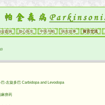
帕金森病
放心医生
中医与帕
病友故事
留言交流
10
巴 Carbidopa and Levodopa
麻痹药