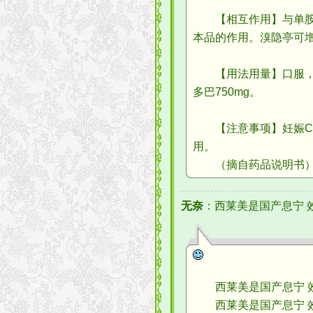
【相互作用】与单胺氧
本品的作用。溴隐亭可
【用法用量】口服，0.
多巴750mg。
【注意事项】妊娠C类
用。
（摘自药品说明书
无奈
：西莱美是国产息宁 
西莱美是国产息宁 效
西莱美是国产息宁 效